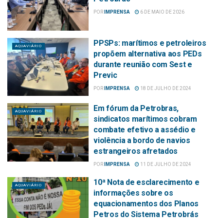
POR
IMPRENSA
6 DE MAIO DE 2026
PPSPs: marítimos e petroleiros
AQUAVIÁRIO
propõem alternativa aos PEDs
durante reunião com Sest e
Previc
POR
IMPRENSA
18 DE JULHO DE 2024
Em fórum da Petrobras,
AQUAVIÁRIO
sindicatos marítimos cobram
combate efetivo a assédio e
violência a bordo de navios
estrangeiros afretados
POR
IMPRENSA
11 DE JULHO DE 2024
10ª Nota de esclarecimento e
AQUAVIÁRIO
informações sobre os
equacionamentos dos Planos
Petros do Sistema Petrobrás