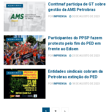
Conttmaf participa de GT sobre
AQUAVIÁRIO
gestão da AMS Petrobras
POR
IMPRENSA
30 DE AGOSTO DE 2023
Participantes do PPSP fazem
AQUAVIÁRIO
protesto pelo fim do PED em
frente ao Edisen
POR
IMPRENSA
23 DE AGOSTO DE 2023
Entidades sindicais cobram da
AQUAVIÁRIO
Petrobras extinção do PED
POR
IMPRENSA
18 DE AGOSTO DE 2023
1
2