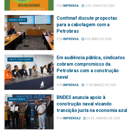
POR
IMPRENSA
3 DE JUNHO DE 2024
Conttmaf discute propostas
AQUAVIÁRIO
para a cabotagem com a
Petrobras
POR
IMPRENSA
6 DE MAIO DE 2024
Em audiência pública, sindicatos
INSTITUCIONAL
cobram compromisso da
Petrobras com a construção
naval
POR
IMPRENSA
11 DE MARÇO DE 2024
BNDES anuncia apoio à
AQUAVIÁRIO
construção naval visando
transição justa na economia azul
POR
IMPRENSA2
24 DE JANEIRO DE 2024