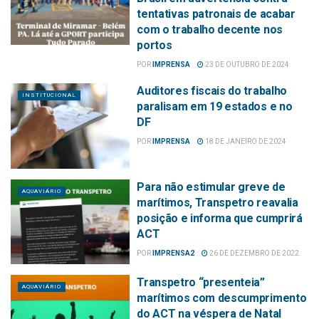
tentativas patronais de acabar
com o trabalho decente nos
portos
POR
IMPRENSA
23 DE OUTUBRO DE 2024
Auditores fiscais do trabalho
INSTITUCIONAL
paralisam em 19 estados e no
DF
POR
IMPRENSA
18 DE JANEIRO DE 2024
Para não estimular greve de
AQUAVIÁRIO
marítimos, Transpetro reavalia
posição e informa que cumprirá
ACT
POR
IMPRENSA2
26 DE DEZEMBRO DE 2022
Transpetro “presenteia”
AQUAVIÁRIO
marítimos com descumprimento
do ACT na véspera de Natal