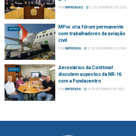
POR
IMPRENSA2
12 DE FEVEREIRO DE 2026
MPor cria fórum permanente
AÉREO
com trabalhadores da aviação
civil
POR
IMPRENSA
21 DE NOVEMBRO DE 2024
Aeroviários da Conttmaf
AÉREO
discutem aspectos da NR-16
com a Fundacentro
POR
IMPRENSA
26 DE SETEMBRO DE 2023