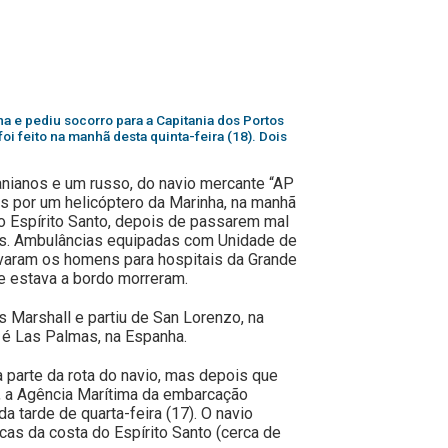
a e pediu socorro para a Capitania dos Portos
foi feito na manhã desta quinta-feira (18). Dois
ranianos e um russo, do navio mercante “AP
s por um helicóptero da Marinha, na manhã
no Espírito Santo, depois de passarem mal
ás. Ambulâncias equipadas com Unidade de
levaram os homens para hospitais da Grande
e estava a bordo morreram.
s Marshall e partiu de San Lorenzo, na
e é Las Palmas, na Espanha.
a parte da rota do navio, mas depois que
, a Agência Marítima da embarcação
 da tarde de quarta-feira (17). O navio
cas da costa do Espírito Santo (cerca de