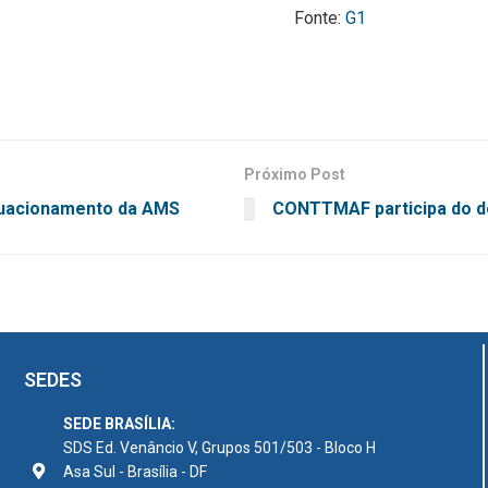
Fonte:
G1
Próximo Post
uacionamento da AMS
CONTTMAF participa do de
SEDES
SEDE BRASÍLIA:
SDS Ed. Venâncio V, Grupos 501/503 - Bloco H
Asa Sul - Brasília - DF