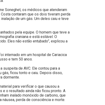
ca.
ane Soneghet, os médicos que atenderam
a Costa contaram que os dois tiveram perda
 inalação de um gás. Um deles caiu e teve
anhados pela equipe. O homem que teve a
ografia craniana e está estável. O
do. Eles não estão entubado”, explicou a
 foi internado em um hospital de Cariacica
usso e tem 50 anos.
 suspeita de AVC. Ele contou para a
gás, ficou tonto e caiu. Depois disso,
va dormente.
terial para verificar o que causou a
s e o resultado ainda não ficou pronto. A
enham inalado monóxido de carbono, que
a náusea, perda de consciência e morte.