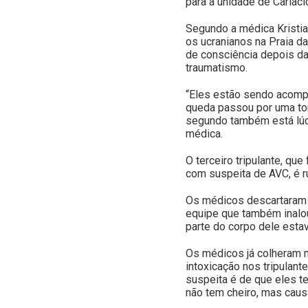
para a unidade de Cariaci
Segundo a médica Kristi
os ucranianos na Praia d
de consciência depois da
traumatismo.
“Eles estão sendo acomp
queda passou por uma tom
segundo também está lúci
médica.
O terceiro tripulante, que
com suspeita de AVC, é r
Os médicos descartaram a
equipe que também inalou 
parte do corpo dele esta
Os médicos já colheram ma
intoxicação nos tripulante
suspeita é de que eles t
não tem cheiro, mas caus