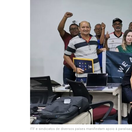
ITF e sindicatos de diversos países manifestam apoio à paralisaç