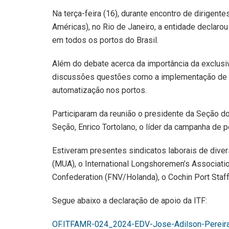
Na terça-feira (16), durante encontro de dirigen
Américas), no Rio de Janeiro, a entidade declarou
em todos os portos do Brasil.
Além do debate acerca da importância da exclusi
discussões questões como a implementação de a
automatização nos portos.
Participaram da reunião o presidente da Seção do
Seção, Enrico Tortolano, o líder da campanha de po
Estiveram presentes sindicatos laborais de dive
(MUA), o International Longshoremen’s Associati
Confederation (FNV/Holanda), o Cochin Port Staff
Segue abaixo a declaração de apoio da ITF:
OF.ITFAMR-024_2024-EDV-Jose-Adilson-Pereir