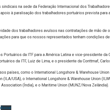
tes sindicais na sede da Federação Internacional dos Trabalhador
 apoio à paralisação dos trabalhadores portuários prevista para a
vidade dos trabalhadores avulsos nas contratações de mão de ob
ções para que os nossos representados tenham condições de e
s Portuários da ITF para a América Latina e vice-presidente da 
rtuários da ITF, Luiz de Lima, e o presidente da Conttmaf, Carlos
rsos países, como o International Longshore & Warehouse Union 
on (ILA/USA), o International Longshore & Warehouse Union (IL
 Association (Índia), e o Maritime Union (MUNZ/Nova Zelândia).
a
Baixar