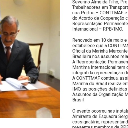
Severino Almeida Filho, Pr
Trabalhadores em Transport
nos Portos – CONTTMAF e 
do Acordo de Cooperação co
Representação Permanente d
Internacional – RPB/IMO.
Renovado em 10 de maio e 
estabelece que a CONTTMAF
Oficial da Marinha Mercante
Brasileira nos assuntos rel
A Representação Permanente
Marítima Internacional tem 
integral da representação d
A CONTTMAF continua, assim
Marinha do Brasil realiza e
IMO, as posições definida
Assuntos da Organização Ma
Brasil.
O evento ocorreu nas inst
Almirante de Esquadra Serg
cossignatário, representand
presentes membros da RPB/I