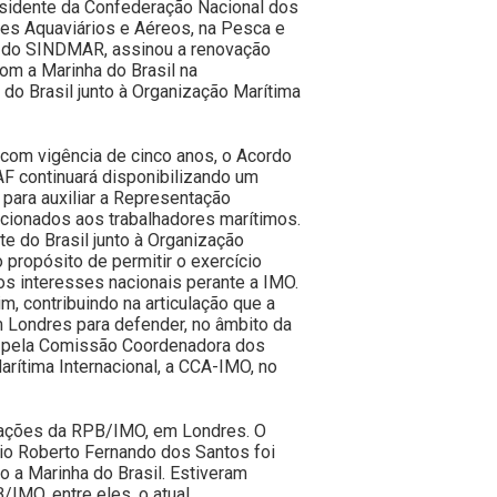
esidente da Confederação Nacional dos
es Aquaviários e Aéreos, na Pesca e
do SINDMAR, assinou a renovação
m a Marinha do Brasil na
o Brasil junto à Organização Marítima
com vigência de cinco anos, o Acordo
 continuará disponibilizando um
 para auxiliar a Representação
acionados aos trabalhadores marítimos.
 do Brasil junto à Organização
o propósito de permitir o exercício
os interesses nacionais perante a IMO.
, contribuindo na articulação que a
m Londres para defender, no âmbito da
s pela Comissão Coordenadora dos
rítima Internacional, a CCA-IMO, no
alações da RPB/IMO, em Londres. O
io Roberto Fernando dos Santos foi
o a Marinha do Brasil. Estiveram
MO, entre eles, o atual